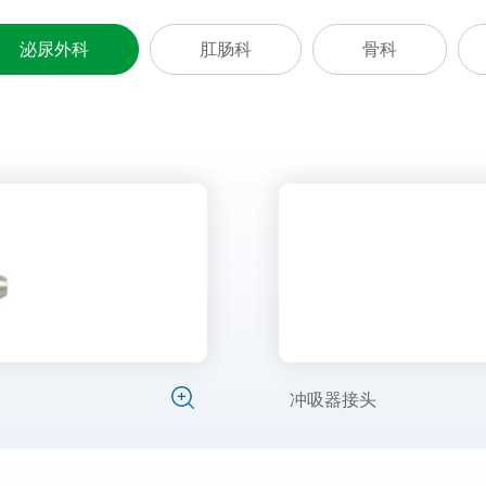
泌尿外科
肛肠科
骨科
冲吸器接头