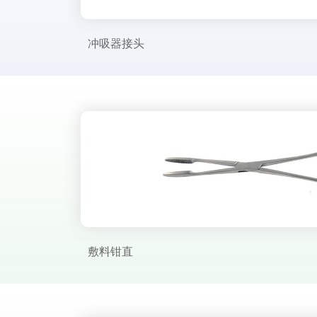
冲吸器接头
敷料钳直