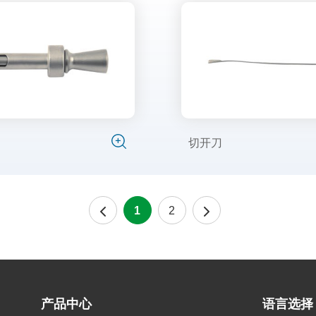
切开刀
1
2
产品中心
语言选择