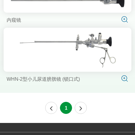
内窥镜
WHN-2型小儿尿道膀胱镜 (锁口式)
1